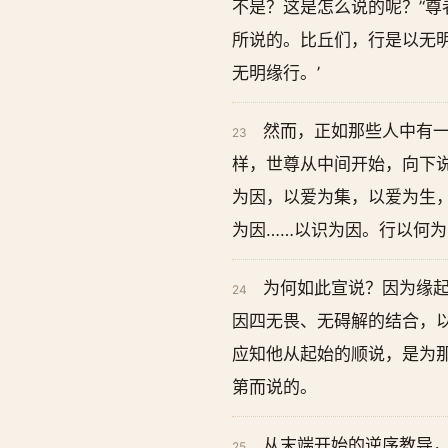
不是？这是怎么说的呢？’‘
所说的。比丘们，行是以无明
无明缘行。’
然而，正如那些人中有
23
样，世尊从中间开始，向下
为因，以爱为集，以爱为生
为因……以识为因。行以何为
为何如此宣说？因为缘
24
因四无畏、无碍解的结合，
应知他从起始的顺说，是为
第而说的。
从末端开始的逆序教导
25