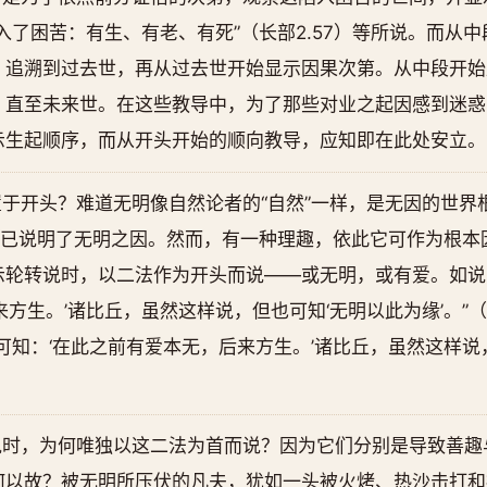
入了困苦：有生、有老、有死”（长部2.57）等所说。而从
，追溯到过去世，再从过去世开始显示因果次第。从中段开始
，直至未来世。在这些教导中，为了那些对业之起因感到迷惑
示生起顺序，而从开头开始的顺向教导，应知即在此处安立。
于开头？难道无明像自然论者的“自然”一样，是无因的世界
，已说明了无明之因。然而，有一种理趣，依此它可作为根本
示轮转说时，以二法作为开头而说——或无明，或有爱。如说
方生。’诸比丘，虽然这样说，但也可知‘无明以此为缘’。”（
可知：‘在此之前有爱本无，后来方生。’诸比丘，虽然这样说，
说时，为何唯独以这二法为首而说？因为它们分别是导致善趣
何以故？被无明所压伏的凡夫，犹如一头被火烤、热沙击打和