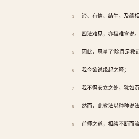
谛、有情、结生，及缘
3
四法难见，亦极难宣说
4
因此，思量了‘除具足教
5
我今欲说缘起之释；
6
我不得安立之处，犹如
7
然而，此教法以种种说
8
前师之道，相续不断而
9