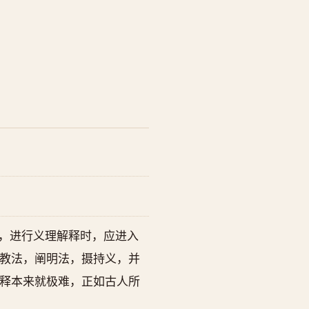
容，进行义理解释时，应进入
教法，阐明法，摄持义，并
释本来就极难，正如古人所