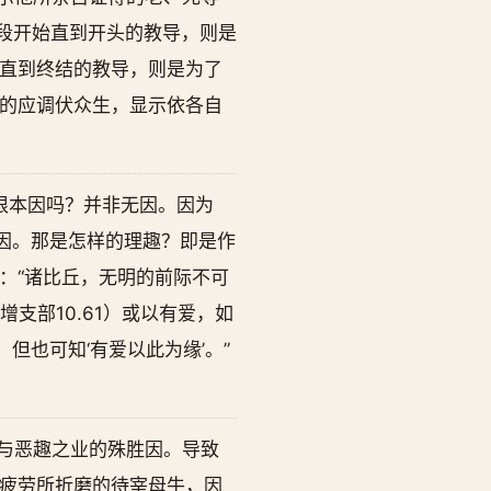
中段开始直到开头的教导，则是
直到终结的教导，则是为了
的应调伏众生，显示依各自
根本因吗？并非无因。因为
因。那是怎样的理趣？即是作
：“诸比丘，无明的前际不可
增支部10.61）或以有爱，如
但也可知‘有爱以此为缘’。”
与恶趣之业的殊胜因。导致
疲劳所折磨的待宰母牛，因