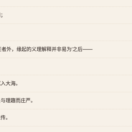
相；
。
证者外，缘起的义理解释并非易为’之后——
沉入大海。
法与理趣而庄严。
流传。