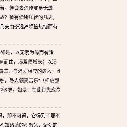
苦，便会去造作那虽无滋
故？被有爱所压伏的凡夫，
凡夫由于远离烦恼热恼而有
，如是，以无明为缘而有诸
乐味而住，渴爱便增长；以渴
明覆盖、与渴爱相应的愚人，此
触，愚人领受苦乐”（相应部
根的教导。如是，在此首先应依
得，即不可得。它得到了那不
不知诸蕴的积聚义、诸处的