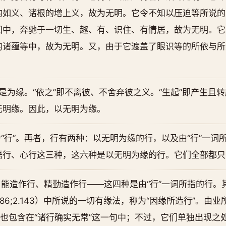
的如义、诸根的增上义，故为无明。它令不知以压迫等所说的
回中，奔驰于一切生、趣、有、识住、有情居，故为无明。它
的诸蕴等中，故为无明。又，由于它遮盖了眼识等的所依与所
，是为缘。“依之”即不离彼、不舍弃彼之义。“生起”即产生且
无明缘。因此，以无明为缘。
“行”。再者，行有两种：以无明为缘的行，以及由“行”一词
语行、心行这三种，这六种是以无明为缘的行。它们全部都只
能造作行、精勤造作行——这四种是由“行”一词所指的行。其
部1.186;2.143）中所说的一切有缘法，称为“因缘所造行”
些也包含在“诸行确实无常”这一句中；不过，它们单独出现之