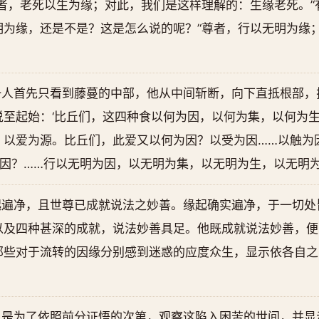
尊者，老死以生为缘；对此，我们是这样理解的：生缘老死。’‘
为缘，还是不是？这是怎么说的呢？’‘尊者，行以无明为缘
一人首先只看到藤蔓的中部，他从中间斩断，向下直抵根部，
说至起始：‘比丘们，这四种食以何为因，以何为集，以何为
，以爱为源。比丘们，此爱又以何为因？以受为因……以触为
因？……行以无明为因，以无明为集，以无明为生，以无明为
起遍净，且世尊已成就说法之妙善。缘起确实遍净，于一切处
以及四种甚深的成就，说法妙善具足。他既成就说法妙善，便
那些对于流转的因缘分别感到迷惑的应度众生，显示依各自之
，是为了依照前分证悟的次第，观察这陷入困苦的世间，并显