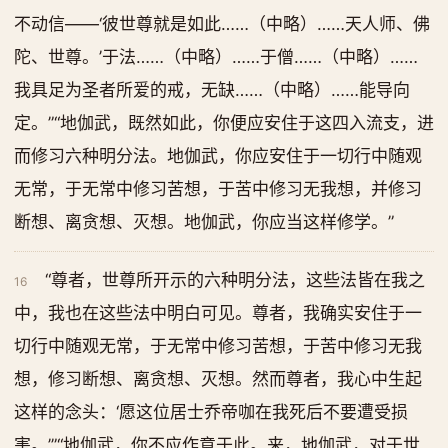
不动信——‘彼世尊就是如此……（中略）……天人师、佛
陀、世尊。’于法……（中略）……于僧……（中略）……
我具足为圣者所爱的戒，无缺……（中略）……能导向
定。”“地伽武，既然如此，你便应安住于这四入流支，进
而修习六种明分法。地伽武，你应安住于一切行中随观
无常，于无常中修习苦想，于苦中修习无我想，并修习
断想、离贪想、灭想。地伽武，你应当这样修学。”
“尊者，世尊所开示的六种明分法，这些法皆在我之
16
中，我也在这些法中明白可见。尊者，我确实安住于一
切行中随观无常，于无常中修习苦想，于苦中修习无我
想，修习断想、离贪想、灭想。然而尊者，我心中生起
这样的念头：‘愿这位居士乔帝咖在我死后不要遭受损
害。’”“地伽武，你不应作意于此。来，地伽武，对于世