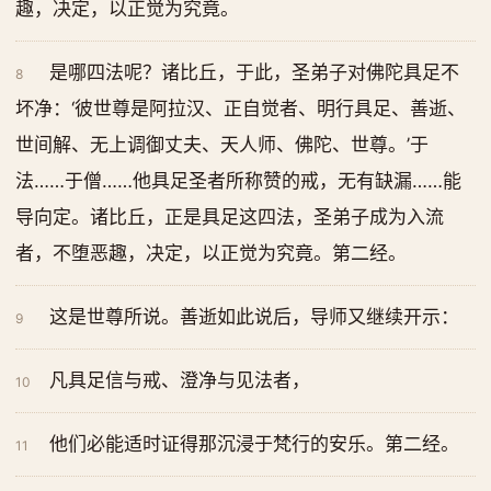
趣，决定，以正觉为究竟。
是哪四法呢？诸比丘，于此，圣弟子对佛陀具足不
8
坏净：‘彼世尊是阿拉汉、正自觉者、明行具足、善逝、
世间解、无上调御丈夫、天人师、佛陀、世尊。’于
法……于僧……他具足圣者所称赞的戒，无有缺漏……能
导向定。诸比丘，正是具足这四法，圣弟子成为入流
者，不堕恶趣，决定，以正觉为究竟。第二经。
这是世尊所说。善逝如此说后，导师又继续开示：
9
凡具足信与戒、澄净与见法者，
10
他们必能适时证得那沉浸于梵行的安乐。第二经。
11