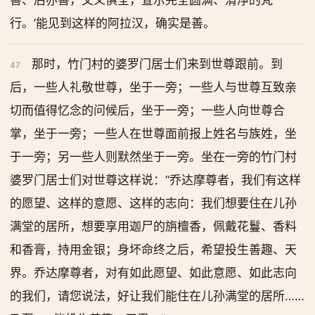
善、后亦善，文义俱全，宣示完全圆满、清净的梵
行。’能见到这样的阿拉汉，确实是善。
那时，竹门村的婆罗门居士们来到世尊跟前。到
47
后，一些人礼敬世尊，坐于一旁；一些人与世尊互致亲
切而值得忆念的问候后，坐于一旁；一些人向世尊合
掌，坐于一旁；一些人在世尊面前报上姓名与族姓，坐
于一旁；另一些人则默然坐于一旁。坐在一旁的竹门村
婆罗门居士们对世尊这样说：“乔达摩尊者，我们有这样
的愿望、这样的意愿、这样的志向：我们想要住在儿孙
满堂的居所，想要享用迦尸的旃檀香，佩戴花鬘、香料
和香膏，持用金银；身坏命终之后，希望投生善趣、天
界。乔达摩尊者，对有如此愿望、如此意愿、如此志向
的我们，请您说法，好让我们能住在儿孙满堂的居所……