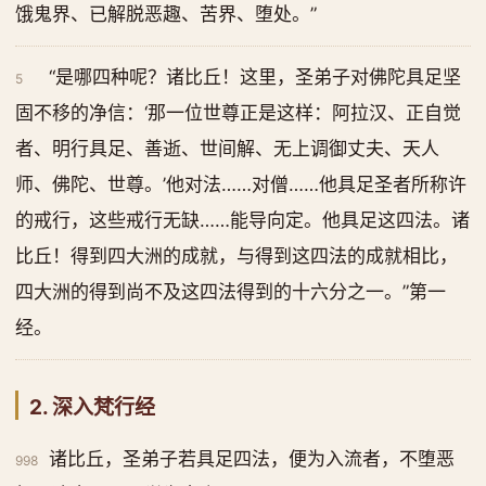
饿鬼界、已解脱恶趣、苦界、堕处。”
“是哪四种呢？诸比丘！这里，圣弟子对佛陀具足坚
5
固不移的净信：‘那一位世尊正是这样：阿拉汉、正自觉
者、明行具足、善逝、世间解、无上调御丈夫、天人
师、佛陀、世尊。’他对法……对僧……他具足圣者所称许
的戒行，这些戒行无缺……能导向定。他具足这四法。诸
比丘！得到四大洲的成就，与得到这四法的成就相比，
四大洲的得到尚不及这四法得到的十六分之一。”第一
经。
2. 深入梵行经
诸比丘，圣弟子若具足四法，便为入流者，不堕恶
998