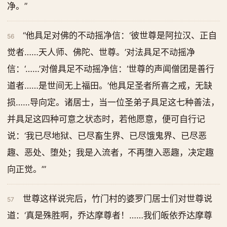
净。”
“他具足对佛的不动摇净信：‘彼世尊是阿拉汉、正自
56
觉者……天人师、佛陀、世尊。’对法具足不动摇净
信：‘……’对僧具足不动摇净信：‘世尊的声闻僧团是善行
道者……是世间无上福田。’他具足圣者所喜之戒，无缺
损……导向定。诸居士，当一位圣弟子具足这七种善法，
并具足这四种可意之状态时，若他愿意，便可自行记
说：‘我已尽地狱、已尽畜生界、已尽饿鬼界、已尽恶
趣、恶处、堕处；我是入流者，不再堕入恶趣，决定趣
向正觉。’”
世尊这样说完后，竹门村的婆罗门居士们对世尊说
57
道：‘真是殊胜啊，乔达摩尊者！……我们皈依乔达摩尊