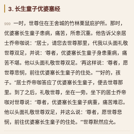
3. 长生童子优婆塞经
一时，世尊住在王舍城的竹林栗鼠庇护所。那时，
999
优婆塞长生童子患病，痛苦，所患沉重。他告诉父亲居
士乔帝咖说：“居士，请您去世尊那里，代我以头面礼敬
世尊双足，并说：‘尊者，优婆塞长生童子身患重病，痛
苦不堪。他以头面礼敬世尊双足。’再这样说：‘尊者，愿
世尊悲悯，前往优婆塞长生童子的住处。’”“好的，孩
子。”居士乔帝咖答应了优婆塞长生童子，便去世尊那
里。到了之后，礼敬世尊，坐在一旁。坐下的居士乔帝
咖对世尊说：“尊者，优婆塞长生童子病重，痛苦难忍。
他以头面礼敬世尊双足，并这么说：‘尊者，愿世尊悲
悯，前往优婆塞长生童子的住处。’”世尊默然应允。