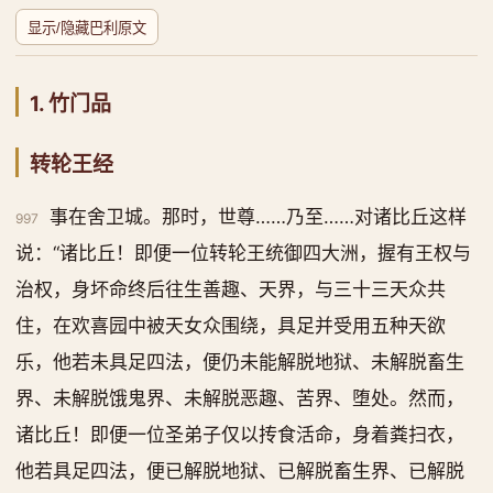
显示/隐藏巴利原文
1. 竹门品
转轮王经
事在舍卫城。那时，世尊……乃至……对诸比丘这样
997
说：“诸比丘！即便一位转轮王统御四大洲，握有王权与
治权，身坏命终后往生善趣、天界，与三十三天众共
住，在欢喜园中被天女众围绕，具足并受用五种天欲
乐，他若未具足四法，便仍未能解脱地狱、未解脱畜生
界、未解脱饿鬼界、未解脱恶趣、苦界、堕处。然而，
诸比丘！即便一位圣弟子仅以抟食活命，身着粪扫衣，
他若具足四法，便已解脱地狱、已解脱畜生界、已解脱