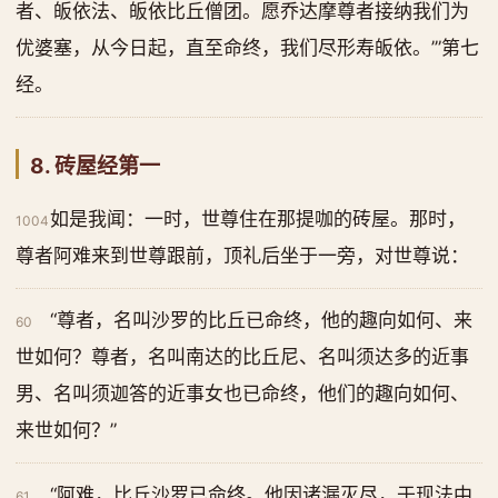
者、皈依法、皈依比丘僧团。愿乔达摩尊者接纳我们为
优婆塞，从今日起，直至命终，我们尽形寿皈依。’”第七
经。
8. 砖屋经第一
如是我闻：一时，世尊住在那提咖的砖屋。那时，
1004
尊者阿难来到世尊跟前，顶礼后坐于一旁，对世尊说：
“尊者，名叫沙罗的比丘已命终，他的趣向如何、来
60
世如何？尊者，名叫南达的比丘尼、名叫须达多的近事
男、名叫须迦答的近事女也已命终，他们的趣向如何、
来世如何？”
“阿难，比丘沙罗已命终。他因诸漏灭尽，于现法中
61