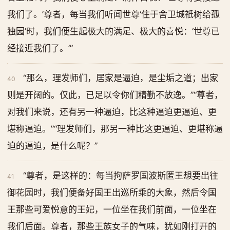
我们了。’尊者，每当我们听闻世尊‘住于舍卫城祇树给孤
独园’时，我们便生起极大的满足、极大的喜悦：‘世尊已
经接近我们了。’”
“那么，理发师们，居家是逼迫，是尘垢之道；出家
40
则是开阔的。仅此，已足以令你们精勤不放逸。”“尊者，
对我们来说，还有另一种逼迫，比这种逼迫更逼迫、更
堪称逼迫。”“理发师们，那另一种比这更逼迫、更堪称逼
迫的逼迫，是什么呢？”
“尊者，是这样的：每当拘萨罗国波斯匿王想要出往
41
御花园时，我们便备好国王出巡所乘的大象，然后令国
王那些可爱悦意的王妃，一位坐在我们前面，一位坐在
我们后面。尊者，那些王族女子的气味，犹如刚打开的