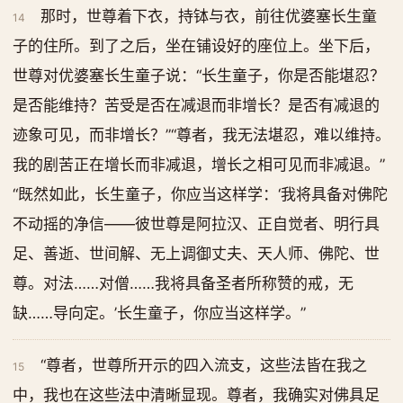
那时，世尊着下衣，持钵与衣，前往优婆塞长生童
14
子的住所。到了之后，坐在铺设好的座位上。坐下后，
世尊对优婆塞长生童子说：“长生童子，你是否能堪忍？
是否能维持？苦受是否在减退而非增长？是否有减退的
迹象可见，而非增长？”“尊者，我无法堪忍，难以维持。
我的剧苦正在增长而非减退，增长之相可见而非减退。”
“既然如此，长生童子，你应当这样学：‘我将具备对佛陀
不动摇的净信——彼世尊是阿拉汉、正自觉者、明行具
足、善逝、世间解、无上调御丈夫、天人师、佛陀、世
尊。对法……对僧……我将具备圣者所称赞的戒，无
缺……导向定。’长生童子，你应当这样学。”
“尊者，世尊所开示的四入流支，这些法皆在我之
15
中，我也在这些法中清晰显现。尊者，我确实对佛具足