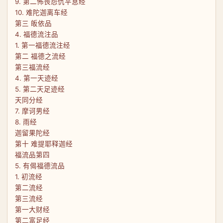
9. 第二怖畏怨仇平息经
10. 难陀迦离车经
第三 皈依品
4. 福德流注品
1. 第一福德流注经
第二 福德之流经
第三福流经
4. 第一天迹经
5. 第二天足迹经
天同分经
7. 摩诃男经
8. 雨经
迦留果陀经
第十 难提耶释迦经
福流品第四
5. 有偈福德流品
1. 初流经
第二流经
第三流经
第一大财经
第二富足经