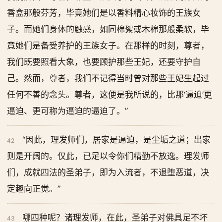
香盒那般芬芳，毕竟她们是以香料精心妆饰的王族女
子。而她们身体的触感，如同棉絮或木棉那般柔软，毕
竟她们是备受养护的王族女子。在那样的时刻，尊者，
我们既要照看大象，也要顾护那些王妃，还要守护自
己。然而，尊者，我们不记得当时曾对那些王妃生起过
任何不善的念头。尊者，这便是我所说的，比那‘逼迫’更
逼迫、更可称为逼迫的逼迫了。”
“因此，理发师们，居家是逼迫，是尘垢之道；出家
42
则是开阔的。仅此，已足以令你们精勤不放逸。理发师
们，成就四法的圣弟子，即为入流者，不退堕恶道，决
定趣向正觉。”
哪四种呢？诸理发师，在此，圣弟子对佛具足不坏
43