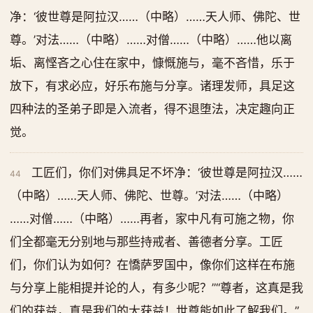
净：‘彼世尊是阿拉汉……（中略）……天人师、佛陀、世
尊。’对法……（中略）……对僧……（中略）……他以离
垢、离悭吝之心住在家中，慷慨施与，毫不吝惜，乐于
放下，有求必应，好乐布施与分享。诸理发师，具足这
四种法的圣弟子即是入流者，得不退堕法，决定趣向正
觉。
工匠们，你们对佛具足不坏净：‘彼世尊是阿拉汉……
44
（中略）……天人师、佛陀、世尊。’对法……（中略）
……对僧……（中略）……再者，家中凡有可施之物，你
们全都毫无分别地与那些持戒者、善德者分享。工匠
们，你们认为如何？在憍萨罗国中，像你们这样在布施
与分享上能相提并论的人，有多少呢？”“尊者，这真是我
们的获益，真是我们的大获益！世尊能如此了解我们。”