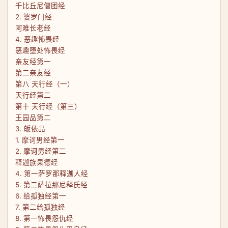
千比丘尼僧团经
2. 婆罗门经
阿难长老经
4. 恶趣怖畏经
恶趣堕处怖畏经
亲友经第一
第二亲友经
第八 天行经（一）
天行经第二
第十 天行经（第三）
王园品第二
3. 皈依品
1. 摩诃男经第一
2. 摩诃男经第二
释迦族果德经
4. 第一萨罗那释迦人经
5. 第二萨拉那尼释氏经
6. 给孤独经第一
7. 第二给孤独经
8. 第一怖畏怨仇经