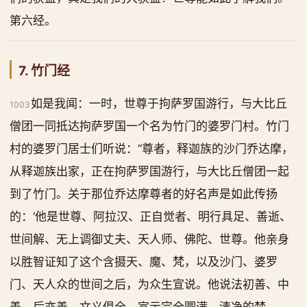
第六经。
7. 竹门经
如是我闻：一时，世尊于拘萨罗国游行，与大比丘
1003
僧团一同抵达拘萨罗国一个名为竹门的婆罗门村。竹门
村的婆罗门居士们听说：“尊者，释迦族的沙门乔达摩，
从释迦族出家，正在拘萨罗国游行，与大比丘僧团一起
到了竹门。关于那位乔达摩尊者的好名声是如此传扬
的：‘他是世尊、阿拉汉、正自觉者、明行具足、善逝、
世间解、无上调御丈夫、天人师、佛陀、世尊。他亲身
以胜智证知了这个含摄天、魔、梵，以及沙门、婆罗
门、天人众的世间之后，为众生宣说。他说法初善、中