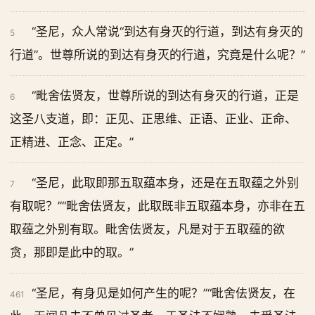
“圣尼，众人常说“到达有身灭的行道，到达有身灭的
5
行道”。世尊所说的到达有身灭的行道，究竟是什么呢？”
“毗舍佉贤友，世尊所说的到达有身灭的行道，正是
6
这圣八支道，即：正见、正思维、正语、正业、正命、
正精进、正念、正定。”
“圣尼，此取即那五取蕴本身，还是在五取蕴之外别
7
有取呢？”“毗舍佉贤友，此取既非五取蕴本身，亦非在五
取蕴之外别有取。毗舍佉贤友，凡是对于五取蕴的欲
贪，那即是此中的取。”
“圣尼，有身见是如何产生的呢？”“毗舍佉贤友，在
461