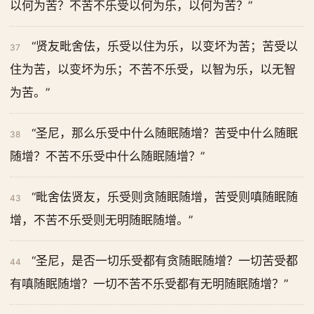
以何为苦？不苦不乐受以何为乐，以何为苦？”
“贤友毗舍佉，乐受以住为乐，以变坏为苦；苦受以
37
住为苦，以变坏为乐；不苦不乐受，以智为乐，以无智
为苦。”
“圣尼，那么乐受中什么随眠随增？苦受中什么随眠
38
随增？不苦不乐受中什么随眠随增？”
“毗舍佉贤友，乐受则贪随眠随增，苦受则嗔随眠随
43
增，不苦不乐受则无明随眠随增。”
“圣尼，是否一切乐受都有贪随眠随增？一切苦受都
44
有嗔随眠随增？一切不苦不乐受都有无明随眠随增？”