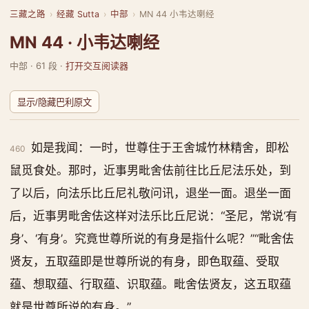
三藏之路
›
经藏 Sutta
›
中部
›
MN 44 小韦达喇经
MN 44 · 小韦达喇经
中部 · 61 段 ·
打开交互阅读器
显示/隐藏巴利原文
如是我闻：一时，世尊住于王舍城竹林精舍，即松
460
鼠觅食处。那时，近事男毗舍佉前往比丘尼法乐处，到
了以后，向法乐比丘尼礼敬问讯，退坐一面。退坐一面
后，近事男毗舍佉这样对法乐比丘尼说：“圣尼，常说‘有
身’、‘有身’。究竟世尊所说的有身是指什么呢？”“毗舍佉
贤友，五取蕴即是世尊所说的有身，即色取蕴、受取
蕴、想取蕴、行取蕴、识取蕴。毗舍佉贤友，这五取蕴
就是世尊所说的有身。”