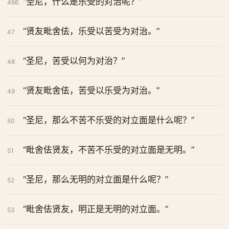
“圣尼，什么是乐受的对治呢？”
466
“贤友毗舍佉，乐受以苦受为对治。”
47
“圣尼，苦受以何为对治？”
48
“贤友毗舍佉，苦受以乐受为对治。”
49
“圣尼，那么不苦不乐受的对立面是什么呢？”
50
“毗舍佉贤友，不苦不乐受的对立面是无明。”
51
“圣尼，那么无明的对立面是什么呢？”
52
“毗舍佉贤友，明正是无明的对立面。”
53