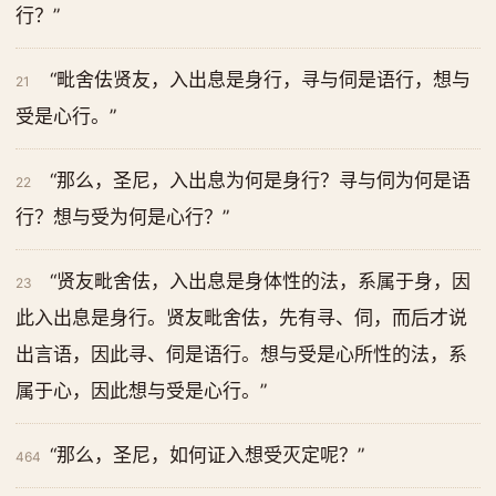
行？”
“毗舍佉贤友，入出息是身行，寻与伺是语行，想与
21
受是心行。”
“那么，圣尼，入出息为何是身行？寻与伺为何是语
22
行？想与受为何是心行？”
“贤友毗舍佉，入出息是身体性的法，系属于身，因
23
此入出息是身行。贤友毗舍佉，先有寻、伺，而后才说
出言语，因此寻、伺是语行。想与受是心所性的法，系
属于心，因此想与受是心行。”
“那么，圣尼，如何证入想受灭定呢？”
464