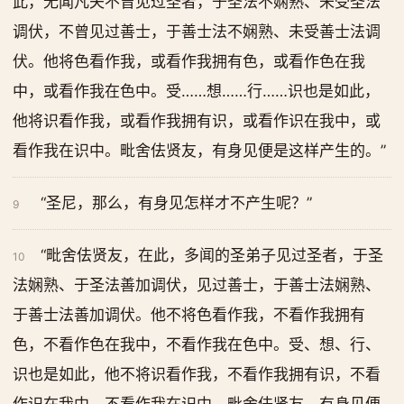
此，无闻凡夫不曾见过圣者，于圣法不娴熟、未受圣法
调伏，不曾见过善士，于善士法不娴熟、未受善士法调
伏。他将色看作我，或看作我拥有色，或看作色在我
中，或看作我在色中。受……想……行……识也是如此，
他将识看作我，或看作我拥有识，或看作识在我中，或
看作我在识中。毗舍佉贤友，有身见便是这样产生的。”
“圣尼，那么，有身见怎样才不产生呢？”
9
“毗舍佉贤友，在此，多闻的圣弟子见过圣者，于圣
10
法娴熟、于圣法善加调伏，见过善士，于善士法娴熟、
于善士法善加调伏。他不将色看作我，不看作我拥有
色，不看作色在我中，不看作我在色中。受、想、行、
识也是如此，他不将识看作我，不看作我拥有识，不看