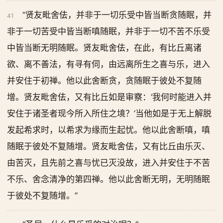
“贤友毗舍佉，并非于一切乐受中皆当断贪随眠，并
41
非于一切苦受中皆当断嗔随眠，并非于一切不苦不乐受
中皆当断无明随眠。贤友毗舍佉，在此，有比丘离诸
欲、离不善法，有寻有伺，由远离所生之喜与乐，进入
并安住于初禅。他以此舍断贪，贪随眠于彼处不复随
增。贤友毗舍佉，又有比丘如是审察：‘我何时能进入并
安住于诸圣者现今所入所住之境？’当他如是于无上解脱
发起希求时，以希求为缘而生起忧。他以此舍断嗔，嗔
随眠于彼处不复随增。贤友毗舍佉，又有比丘由乐灭、
由苦灭，且先前之喜与忧已灭没故，进入并安住于不苦
不乐、舍念清净的第四禅。他以此舍断无明，无明随眠
于彼处不复随增。”