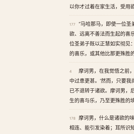
以你才过着在家生活，受用欲
“马哈那马，即使一位圣
177
欲、远离不善法而生起的喜
位圣弟子既以正慧如实彻见：
的喜乐，或其他比那更殊胜的
摩诃男，在我觉悟之前，
4
中过患更甚。’然而，只要
已不退转于诸欲。摩诃男，后
生的喜与乐，乃至更殊胜的
摩诃男，什么是诸欲的
178
相连、能引发染着；耳所识