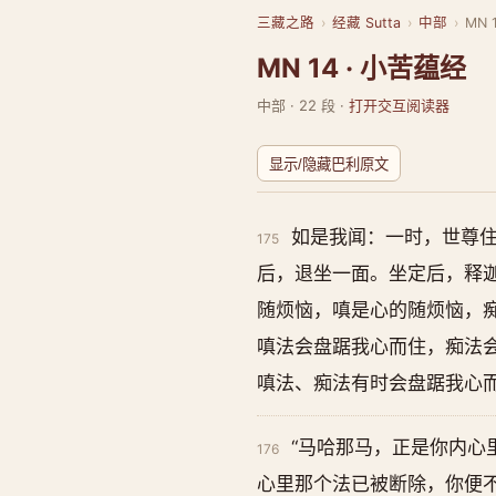
三藏之路
›
经藏 Sutta
›
中部
›
MN
MN 14 · 小苦蕴经
中部 · 22 段 ·
打开交互阅读器
显示/隐藏巴利原文
如是我闻：一时，世尊
175
后，退坐一面。坐定后，释迦
随烦恼，嗔是心的随烦恼，
嗔法会盘踞我心而住，痴法
嗔法、痴法有时会盘踞我心而
“马哈那马，正是你内心
176
心里那个法已被断除，你便