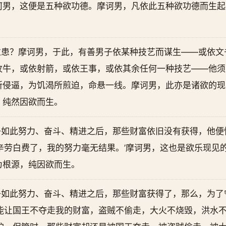
诃男，这便是五种欲功德。摩诃男，凡依此五种欲功德而生起
过患？摩诃男，于此，有善男子依某种技艺而谋生——或依文
牧牛，或依射箭，或依王事，或依其余任何一种技艺——他须
所侵逼，为饥渴所煎迫，命悬一线。摩诃男，此亦是诸欲的现
，纯然因欲而生。
子如此努力、奋斗、精进之后，那些财富依旧没有获得，他便
辛劳白费了，我的努力毫无结果。’摩诃男，这也是欲乐现见
为根源，纯因欲而生。
子如此努力、奋斗、精进之后，那些财富获得了，那么，为了
样能让国王不夺走我的财富，盗贼不偷走，大火不烧毁，洪水