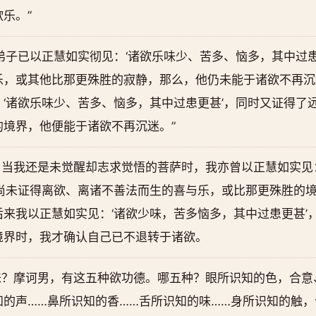
乐。”
弟子已以正慧如实彻见：‘诸欲乐味少、苦多、恼多，其中过
乐，或其他比那更殊胜的寂静，那么，他仍未能于诸欲不再沉
‘诸欲乐味少、苦多、恼多，其中过患更甚’，同时又证得了
境界，他便能于诸欲不再沉迷。”
当我还是未觉醒却志求觉悟的菩萨时，我亦曾以正慧如实见
我尚未证得离欲、离诸不善法而生的喜与乐，或比那更殊胜的
来我以正慧如实见：‘诸欲少味，苦多恼多，其中过患更甚’
境界时，我才确认自己已不退转于诸欲。
味？摩诃男，有这五种欲功德。哪五种？眼所识知的色，合意
知的声……鼻所识知的香……舌所识知的味……身所识知的触