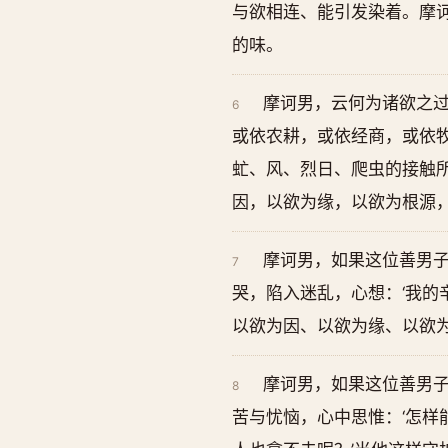
与欲相连、能引发染着。摩
的味。
摩诃男，云何为诸欲之
6
或依农耕，或依经商，或依
虻、风、烈日、爬虫的接触
因，以欲为缘，以欲为根源
摩诃男，如果这位善男
7
哭，陷入迷乱，心想：‘我的
以欲为因、以欲为缘、以欲
摩诃男，如果这位善男
8
苦与忧恼，心中思惟：‘怎