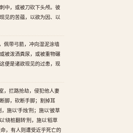
刺中，或被刀砍下头颅。彼
现见的苦蕴，以欲为因、以
，佩带弓箭，冲向湿泥涂墙
或被泼洒粪尿，或被重物碾
这便是诸欲现见的过患，现
室，拦路抢劫，侵犯他人妻
断脚，砍断手脚；割掉耳
，施以‘手烛’刑；施以‘披草
施以‘绕桩翻转’刑，施以‘稻草
丧命，有人则遭受近乎死亡的