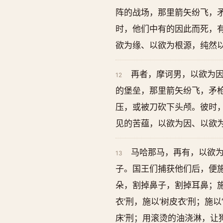
阵的战场，那里箭矢纷飞，
时，他们中有的因此而死，
欲为缘、以欲为根源，纯然
再者，摩诃男，以欲为
12
的堡垒，那里箭矢纷飞，矛
压，或被刀砍下头颅。彼时
见的苦蕴，以欲为因、以欲
马哈那马，再有，以欲
13
子。国王们捕获他们后，便
朵，割掉鼻子，割掉耳鼻；施以
衣’刑，施以‘树皮衣’刑；施以
床’刑；用滚烫的油浇淋，