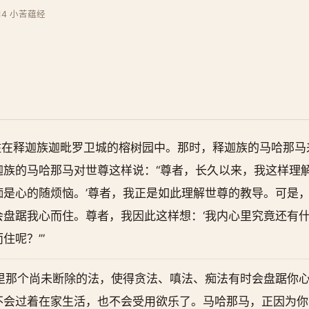
 14 小苦蕴经
住在释迦族迦毗罗卫城的榕树园中。那时，释迦族的马哈那马
族的马哈那马对世尊这样说：“尊者，长久以来，我这样理解
痴是心的随烦恼。’尊者，我正是如此理解世尊的教导。可是
会盘踞我心而住。尊者，我因此这样想：‘我内心里究竟还有
住呢？’”
里那个尚未断除的法，使得贪法、嗔法、痴法有时会盘踞你
不会过着在家生活，也不会受用欲乐了。马哈那马，正因为你