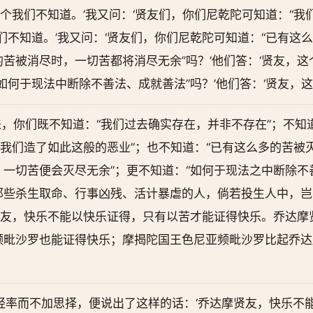
这个我们不知道。’我又问：‘贤友们，你们尼乾陀可知道：“我
我们不知道。’我又问：‘贤友们，你们尼乾陀可知道：“已有这
苦被消尽时，一切苦都将消尽无余”吗？’他们答：‘贤友，这个
如何于现法中断除不善法、成就善法”吗？’他们答：‘贤友，这
，你们既不知道：“我们过去确实存在，并非不存在”；不知
“我们造了如此这般的恶业”；也不知道：“已有这么多的苦被
一切苦便会灭尽无余”；更不知道：“如何于现法之中断除不
那些杀生取命、行事凶残、活计暴虐的人，倘若投生人中，岂
贤友，快乐不能以快乐证得，只有以苦才能证得快乐。乔达摩
频毗沙罗也能证得快乐；摩揭陀国王色尼亚频毗沙罗比起乔达
轻率而不加思择，便说出了这样的话：‘乔达摩贤友，快乐不