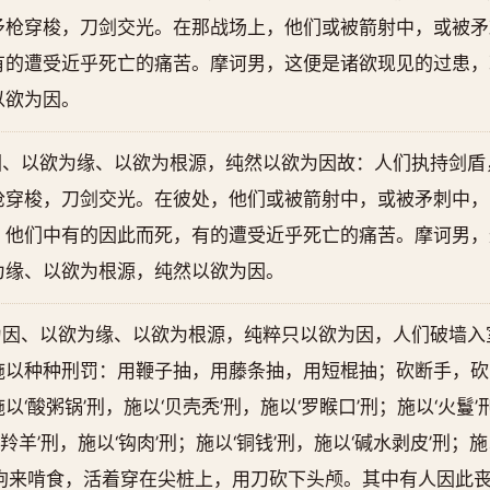
矛枪穿梭，刀剑交光。在那战场上，他们或被箭射中，或被矛
有的遭受近乎死亡的痛苦。摩诃男，这便是诸欲现见的过患，
以欲为因。
因、以欲为缘、以欲为根源，纯然以欲为因故：人们执持剑盾
枪穿梭，刀剑交光。在彼处，他们或被箭射中，或被矛刺中，
，他们中有的因此而死，有的遭受近乎死亡的痛苦。摩诃男，
为缘、以欲为根源，纯然以欲为因。
为因、以欲为缘、以欲为根源，纯粹只以欲为因，人们破墙入
施以种种刑罚：用鞭子抽，用藤条抽，用短棍抽；砍断手，砍
‘酸粥锅’刑，施以‘贝壳秃’刑，施以‘罗睺口’刑；施以‘火鬘’刑
‘羚羊’刑，施以‘钩肉’刑；施以‘铜钱’刑，施以‘碱水剥皮’刑；
让狗来啃食，活着穿在尖桩上，用刀砍下头颅。其中有人因此