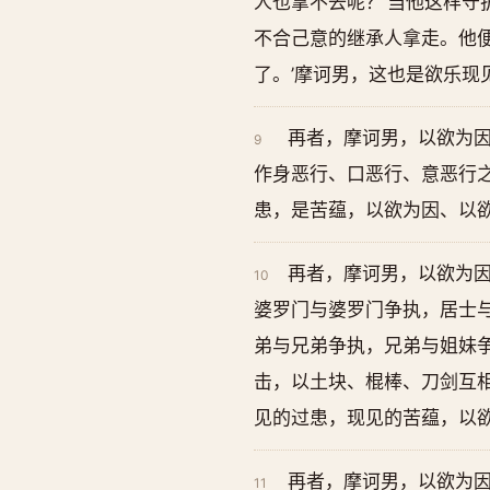
人也拿不去呢？’当他这样
不合己意的继承人拿走。他
了。’摩诃男，这也是欲乐
再者，摩诃男，以欲为
9
作身恶行、口恶行、意恶行
患，是苦蕴，以欲为因、以
再者，摩诃男，以欲为
10
婆罗门与婆罗门争执，居士
弟与兄弟争执，兄弟与姐妹
击，以土块、棍棒、刀剑互
见的过患，现见的苦蕴，以
再者，摩诃男，以欲为
11