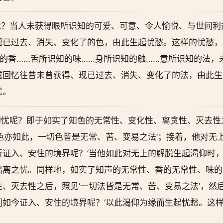
忧？当人未获得眼所识知的可爱、可意、令人愉悦、与世间利
现已过去、消失、变化了的色，由此生起忧愁。这样的忧愁，
的香……舌所识知的味……身所识知的触……意所识知的法，
或回忆往昔未曾获得、现已过去、消失、变化了的法，由此生
忧。
的忧呢？即于如实了知色的无常性、变化性、离贪性、灭去性
色亦如此，一切色皆是无常、苦、变易之法’；接着，他对无
所证入、安住的境界呢？’当他如此对无上的解脱生起渴仰时
出离之忧。同样地，如实了知声的无常性、香的无常性、味的
、灭去性之后，照见‘一切法皆是无常、苦、变易之法’，然
们如今证入、安住的境界呢？’以此渴仰为缘而生起忧愁。这
。