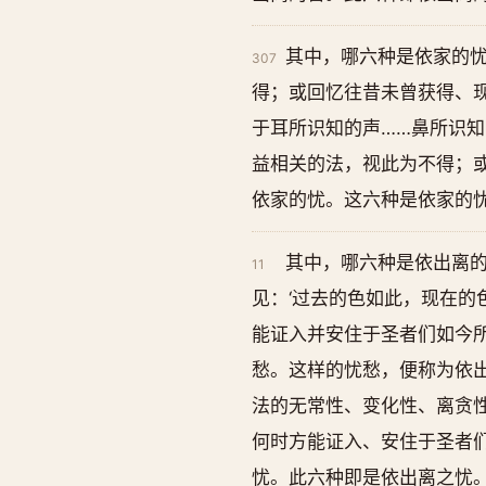
其中，哪六种是依家的
307
得；或回忆往昔未曾获得、
于耳所识知的声……鼻所识知
益相关的法，视此为不得；
依家的忧。这六种是依家的
其中，哪六种是依出离
11
见：‘过去的色如此，现在的
能证入并安住于圣者们如今
愁。这样的忧愁，便称为依
法的无常性、变化性、离贪性
何时方能证入、安住于圣者
忧。此六种即是依出离之忧