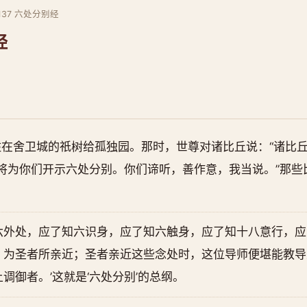
 137 六处分别经
经
在舍卫城的祇树给孤独园。那时，世尊对诸比丘说：“诸比丘。
将为你们开示六处分别。你们谛听，善作意，我当说。”那些
六外处，应了知六识身，应了知六触身，应了知十八意行，
，为圣者所亲近；圣者亲近这些念处时，这位导师便堪能教导
调御者。’这就是‘六处分别’的总纲。