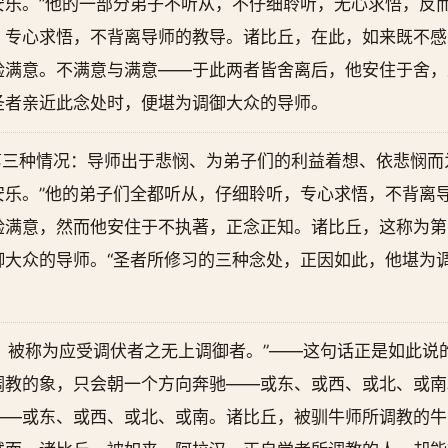
安乐。”他的一部分弟子不听从，不仔细聆听，无心求悟，反
，专心求悟，不背离导师的教导。诸比丘，在此，如来既不感
验满意。不满意与满意——于此两者皆舍离后，他安住于舍，
圣者亲近此念处时，便堪为调御大众的导师。
三种情况：导师出于悲悯、为弟子们的利益着想、依悲悯而
安乐。”他的弟子们全都听从，仔细聆听，专心求悟，不背离
验满意，然而他安住于不执著，正念正知。诸比丘，这称为第
大众的导师。“圣者所修习的三种念处，正因如此，他堪为调
，被称为应受调伏者之无上调御者。”——这句话正是如此说
调教的象，只会朝一个方向奔驰——或东、或西、或北、或南
——或东、或西、或北、或南。诸比丘，被驯牛师所调教的牛