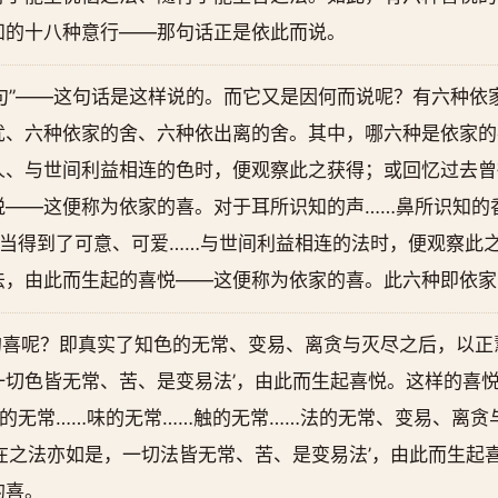
知的十八种意行——那句话正是依此而说。
句”——这句话是这样说的。而它又是因何而说呢？有六种依
忧、六种依家的舍、六种依出离的舍。其中，哪六种是依家的
人、与世间利益相连的色时，便观察此之获得；或回忆过去曾
悦——这便称为依家的喜。对于耳所识知的声……鼻所识知的
，当得到了可意、可爱……与世间利益相连的法时，便观察此
法，由此而生起的喜悦——这便称为依家的喜。此六种即依家
喜呢？即真实了知色的无常、变易、离贪与灭尽之后，以正
一切色皆无常、苦、是变易法’，由此而生起喜悦。这样的喜
的无常……味的无常……触的无常……法的无常、变易、离贪
在之法亦如是，一切法皆无常、苦、是变易法’，由此而生起
的喜。