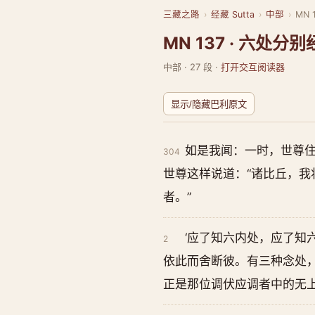
三藏之路
›
经藏 Sutta
›
中部
›
MN
MN 137 · 六处分别
中部 · 27 段 ·
打开交互阅读器
显示/隐藏巴利原文
如是我闻：一时，世尊住
304
世尊这样说道：“诸比丘，我
者。”
‘应了知六内处，应了知
2
依此而舍断彼。有三种念处
正是那位调伏应调者中的无上