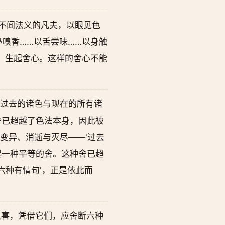
不闻法义的凡夫，以眼见色
鼻嗅香……以舌尝味……以身触
，生起舍心。这样的舍心不能
'过去的诸色与现在的所有诸
舍已超越了色法本身，因此被
、变异、消逝与灭尽——'过去
起一种平等的舍。这种舍已超
六种有情句'，正是依此而
之喜，凭借它们，应舍断六种