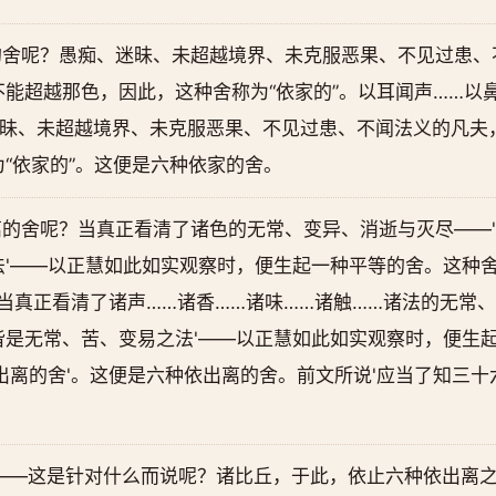
的舍呢？愚痴、迷昧、未超越境界、未克服恶果、不见过患、
能超越那色，因此，这种舍称为“依家的”。以耳闻声……以
迷昧、未超越境界、未克服恶果、不见过患、不闻法义的凡夫
“依家的”。这便是六种依家的舍。
的舍呢？当真正看清了诸色的无常、变异、消逝与灭尽——
法'——以正慧如此如实观察时，便生起一种平等的舍。这种
，当真正看清了诸声……诸香……诸味……诸触……诸法的无常
皆是无常、苦、变易之法'——以正慧如此如实观察时，便生
出离的舍'。这便是六种依出离的舍。前文所说'应当了知三十
’——这是针对什么而说呢？诸比丘，于此，依止六种依出离