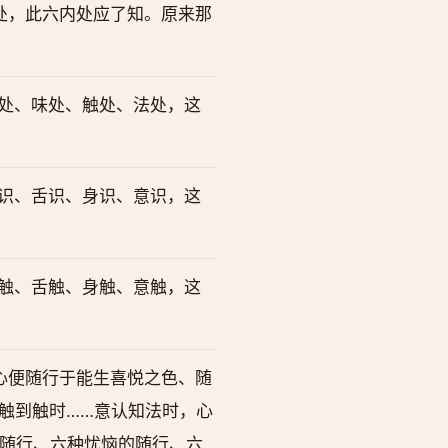
处，此六内处应了知。原来那
香处、味处、触处、法处，这
鼻识、舌识、身识、意识，这
鼻触、舌触、身触、意触，这
心便随行于能生喜悦之色、随
触到触时……意认知法时，心
随行、六种忧恼的随行、六