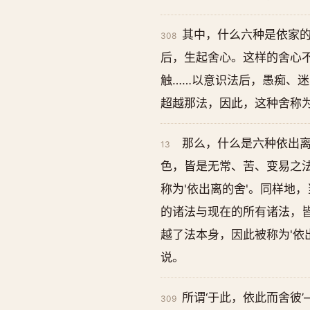
其中，什么六种是依家
308
后，生起舍心。这样的舍心不
触……以意识法后，愚痴、
超越那法，因此，这种舍称为
那么，什么是六种依出离
13
色，皆是无常、苦、变易之
称为'依出离的舍'。同样地
的诸法与现在的所有诸法，
越了法本身，因此被称为'依
说。
所谓‘于此，依此而舍彼
309