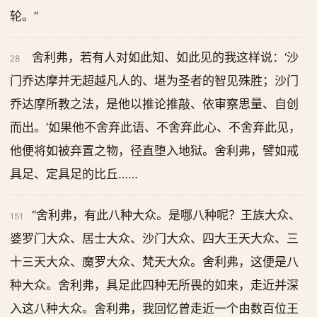
轮。”
舍利弗，若有人对如此知、如此见的我这样说：‘沙
28
门乔达摩并无超越凡人的、堪为圣者的智见殊胜；沙门
乔达摩所教之法，是他以推论推敲、依审察思量、自创
而出。’如果他不舍弃此语、不舍弃此心、不舍弃此见，
他便将如被弃置之物，径直堕入地狱。舍利弗，譬如戒
具足、定具足的比丘……
“舍利弗，有此八种大众。是哪八种呢？王族大众、
151
婆罗门大众、居士大众、沙门大众、四大王天大众、三
十三天大众、魔罗大众、梵天大众。舍利弗，这便是八
种大众。舍利弗，具足此四种无所畏的如来，走近并深
入这八种大众。舍利弗，我回忆曾走近一个由数百位王