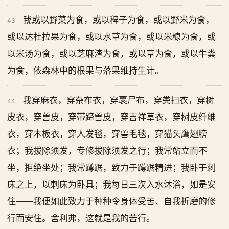
我或以野菜为食，或以稗子为食，或以野米为食，
43
或以达杜拉果为食，或以水草为食，或以米糠为食，或
以米汤为食，或以芝麻渣为食，或以草为食，或以牛粪
为食，依森林中的根果与落果维持生计。
我穿麻衣，穿杂布衣，穿裹尸布，穿粪扫衣，穿树
44
皮衣，穿兽皮，穿带蹄兽皮，穿吉祥草衣，穿树皮纤维
衣，穿木板衣，穿人发毯，穿兽毛毯，穿猫头鹰翅膀
衣；我拔除须发，专修拔除须发之行；我常站立而不
坐，拒绝坐处；我常蹲踞，致力于蹲踞精进；我卧于刺
床之上，以刺床为卧具；我每日三次入水沐浴，如是安
住——我便如此致力于种种令身体受苦、自我折磨的修
行而安住。舍利弗，这就是我的苦行。