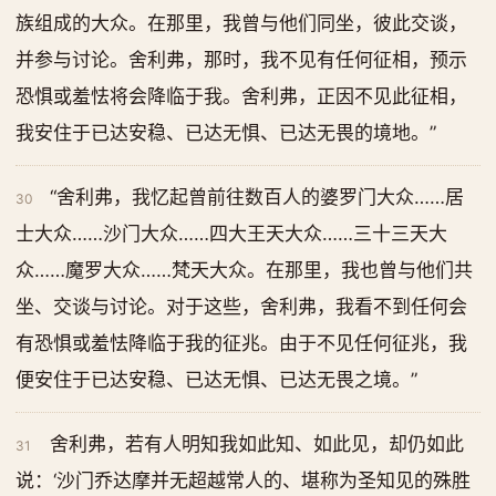
族组成的大众。在那里，我曾与他们同坐，彼此交谈，
并参与讨论。舍利弗，那时，我不见有任何征相，预示
恐惧或羞怯将会降临于我。舍利弗，正因不见此征相，
我安住于已达安稳、已达无惧、已达无畏的境地。”
“舍利弗，我忆起曾前往数百人的婆罗门大众……居
30
士大众……沙门大众……四大王天大众……三十三天大
众……魔罗大众……梵天大众。在那里，我也曾与他们共
坐、交谈与讨论。对于这些，舍利弗，我看不到任何会
有恐惧或羞怯降临于我的征兆。由于不见任何征兆，我
便安住于已达安稳、已达无惧、已达无畏之境。”
舍利弗，若有人明知我如此知、如此见，却仍如此
31
说：‘沙门乔达摩并无超越常人的、堪称为圣知见的殊胜