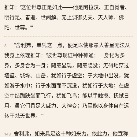
推知：‘这位世尊正是如此——他是阿拉汉、正自觉者、
明行足、善逝、世间解、无上调御丈夫、天人师、佛
陀、世尊。’”
“舍利弗，单凭这一点，便足以使那愚人善星无法从
8
我身上依理推知：‘彼世尊现证种种神通：一身化为多
身，多身合为一身；随意显现，随意隐没；无碍地穿过
墙壁、城垛、山岳，犹如行于虚空；于大地中出没，犹
如游于水中；行于水面而不沉没，犹如行于大地；在虚
空中结跏趺坐而飞行，犹如飞鸟；能以手触摸、抚拭日
月，虽它们具足大威力、大神变；乃至能以身体自在运
转于梵天世界。’”
舍利弗，如来具足这十种如来力。依此力，他宣称
148