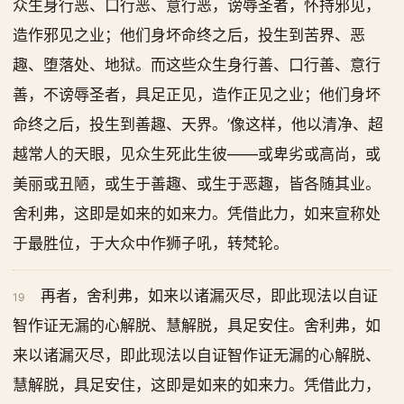
众生身行恶、口行恶、意行恶，谤辱圣者，怀持邪见，
造作邪见之业；他们身坏命终之后，投生到苦界、恶
趣、堕落处、地狱。而这些众生身行善、口行善、意行
善，不谤辱圣者，具足正见，造作正见之业；他们身坏
命终之后，投生到善趣、天界。’像这样，他以清净、超
越常人的天眼，见众生死此生彼——或卑劣或高尚，或
美丽或丑陋，或生于善趣、或生于恶趣，皆各随其业。
舍利弗，这即是如来的如来力。凭借此力，如来宣称处
于最胜位，于大众中作狮子吼，转梵轮。
再者，舍利弗，如来以诸漏灭尽，即此现法以自证
19
智作证无漏的心解脱、慧解脱，具足安住。舍利弗，如
来以诸漏灭尽，即此现法以自证智作证无漏的心解脱、
慧解脱，具足安住，这即是如来的如来力。凭借此力，