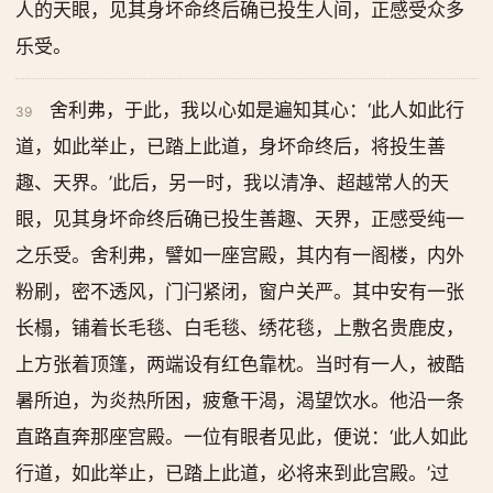
人的天眼，见其身坏命终后确已投生人间，正感受众多
乐受。
舍利弗，于此，我以心如是遍知其心：‘此人如此行
39
道，如此举止，已踏上此道，身坏命终后，将投生善
趣、天界。’此后，另一时，我以清净、超越常人的天
眼，见其身坏命终后确已投生善趣、天界，正感受纯一
之乐受。舍利弗，譬如一座宫殿，其内有一阁楼，内外
粉刷，密不透风，门闩紧闭，窗户关严。其中安有一张
长榻，铺着长毛毯、白毛毯、绣花毯，上敷名贵鹿皮，
上方张着顶篷，两端设有红色靠枕。当时有一人，被酷
暑所迫，为炎热所困，疲惫干渴，渴望饮水。他沿一条
直路直奔那座宫殿。一位有眼者见此，便说：‘此人如此
行道，如此举止，已踏上此道，必将来到此宫殿。’过