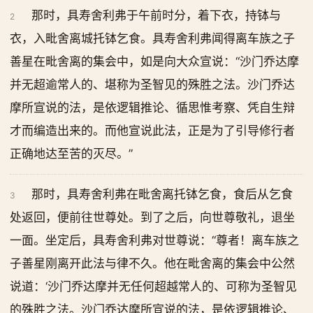
那时，具寿舍利弗于午前时分，着下衣，持钵与
2
衣，入毗舍离城托钵乞食。具寿舍利弗闻得离车族之子
善星在毗舍离的集会中，如是向大众宣说：“沙门乔达摩
并无超逾常人的、堪称为圣智见的殊胜之法。沙门乔达
摩所宣说的法，是依逻辑推论、循思惟考察、凭自生辩
才而编造出来的。而他宣说此法，正是为了引导修行者
正确地达至苦的灭尽。”
那时，具寿舍利弗在毗舍离托钵乞食，食后从乞食
3
处返回，便前往世尊处。到了之后，向世尊敬礼，退坐
一面。坐定后，具寿舍利弗对世尊说：“尊者！离车族之
子善星刚离开此法与律不久。他在毗舍离的集会中公然
说道：‘沙门乔达摩并无任何超越常人的、可称为圣智见
的殊胜之法。沙门乔达摩所宣说的法，是依逻辑推论、