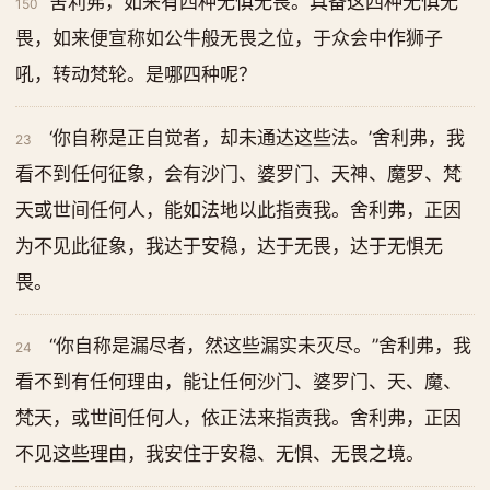
舍利弗，如来有四种无惧无畏。具备这四种无惧无
150
畏，如来便宣称如公牛般无畏之位，于众会中作狮子
吼，转动梵轮。是哪四种呢？
‘你自称是正自觉者，却未通达这些法。’舍利弗，我
23
看不到任何征象，会有沙门、婆罗门、天神、魔罗、梵
天或世间任何人，能如法地以此指责我。舍利弗，正因
为不见此征象，我达于安稳，达于无畏，达于无惧无
畏。
“你自称是漏尽者，然这些漏实未灭尽。”舍利弗，我
24
看不到有任何理由，能让任何沙门、婆罗门、天、魔、
梵天，或世间任何人，依正法来指责我。舍利弗，正因
不见这些理由，我安住于安稳、无惧、无畏之境。