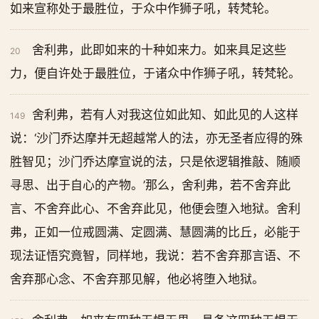
如来宣称处于最胜位，于众中作狮子吼，转梵轮。
舍利弗，此即如来的十种如来力。如来具足这些
20
力，便自许处于最胜位，于诸众中作狮子吼，转梵轮。
舍利弗，若有人对我这位如此知、如此见的人这样
149
说：‘沙门乔达摩并无超越常人的法，亦无圣者应得的殊
胜智见；沙门乔达摩宣说的法，只是依逻辑推敲、随顺
寻思、出于自心的产物。’那么，舍利弗，若不舍弃此
言、不舍弃此心、不舍弃此见，他便会堕入地狱。舍利
弗，正如一位戒圆满、定圆满、慧圆满的比丘，必能于
现法证悟究竟智，同样地，我说：若不舍弃那言语、不
舍弃那心念、不舍弃那见解，他必将堕入地狱。