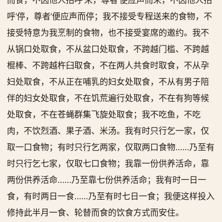
而食，不因他人招呼‘来，尊者’便应声而来，不因他人招
呼‘停，尊者’便应声而停；我不接受专程送来的食物，不
接受特意为我烹制的食物，也不接受宴席的邀约。我不
从锅口处取食，不从盆口处取食，不跨越门槛、不跨越
棍棒、不跨越杵臼取食，不在两人共食时取食，不从孕
妇处取食，不从正在哺乳的妇女处取食，不从有男子陪
伴的妇女处取食，不在饥荒遍行处取食，不在有狗等候
处取食，不在苍蝇群集飞旋处取食；我不吃鱼，不吃
肉，不饮烈酒、果子酒、米汤。我有时只行乞一家，仅
取一口食物；有时只行乞两家，仅取两口食物……乃至有
时只行乞七家，仅取七口食物；我靠一份供养活命，靠
两份供养活命……乃至靠七份供养活命；我有时一日一
食，有时两日一食……乃至有时七日一食；我便这样投入
修持此半月一食、轮替而食的饮食方式而安住。