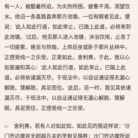
有一人，被酷暑所迫，为炎热所困，疲惫干渴，渴望饮
水。他沿一条直路直奔那方池塘。一位有眼者见此，便
说：‘此人如此行道，如此举止，已踏上此道，必将来到
此池塘。’过后，他见那人进入池塘，沐浴饮用，止息了
一切疲累、倦怠与热恼，上岸后坐或卧于那片丛林中，
正感受纯一之乐受。正是如此，舍利弗，于此，我以心
如是遍知其心：‘此人如此行道，如此举止，已踏上此
道，必将依诸漏灭尽，于现法中，以自证通证得无漏心
解脱、慧解脱，具足而住。’此后，另一时，我见其依诸
漏灭尽，于现法中，以自证通证得无漏心解脱、慧解
脱，具足而住，正感受纯一之乐受。
舍利弗，若有人对如此知、如此见的我这样说：‘沙
41
门乔达摩并无超越凡夫的圣智见殊胜；沙门乔达摩所说