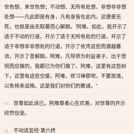
世色想、来世色想；不动想、无所有处想、非想非非想
处想——凡此即是有身，凡有身皆在此内。这便是无
死，也就是由无取著而心解脱。’阿难，如此，我开示了
适于不动的行道，开示了适于无所有处的行道，开示了
适于非想非非想处的行道，开示了依凭这些而渡越暴
流，开示了圣解脱。阿难，凡导师为利益弟子、出于悲
悯而应做的，我都已为你们做了。阿难，这里有这些树
下，这里有这些空屋。阿难，修习禅那吧，不要放逸，
以免将来追悔。这是我们对你们的教诫。”
世尊如此说已。阿难尊者心生欢喜，对世尊的开示
11
欣然信受。
不动适宜经·第六终
12