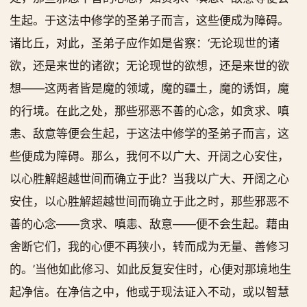
生起。于这法中修学的圣弟子而言，这些便成为障碍。
诸比丘，对此，圣弟子应作如是省察：‘无论现世的诸
欲，还是来世的诸欲；无论现世的欲想，还是来世的欲
想——这两者皆是魔的领域，魔的疆土，魔的诱饵，魔
的行境。在此之处，那些邪恶不善的心念，如贪求、嗔
恚、敌意等便会生起，于这法中修学的圣弟子而言，这
些便成为障碍。那么，我何不以广大、开阔之心安住，
以心胜解超越世间而确立于此？当我以广大、开阔之心
安住，以心胜解超越世间而确立于此之时，那些邪恶不
善的心念——贪求、嗔恚、敌意——便不会生起。藉由
舍断它们，我的心便不再狭小，转而成为无量、善修习
的。’当他如此修习、如此反复安住时，心便对那境地生
起净信。在净信之中，他或于现法证入不动，或以智慧