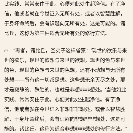
此实践、常常安住于此，心便对此处生起净信。有了净
信，他或者就在今世证入无所有处，或者以智慧胜解，
于身坏命终后，会有识趣向无所有处，这是可能的。诸
比丘，这称为第三种适合无所有处的修行方法。
“再者，诸比丘，圣弟子这样省察：‘现世的欲乐与来
67
世的欲乐，现世的欲想与来世的欲想，现世的色与来世
的色，现世的色想与来世的色想，还有不动想与无所有
处想——所有这一切都是想。这些想无余灭尽之处，那
才是寂静的、殊胜的，也就是非想非非想处。’当他如此
实践、常常安住于此，心便对此处生起净信。有了净
信，他或者就在今世证入非想非非想处，或者以智慧胜
解，于身坏命终后，会有识趣向非想非非想处，这是可
能的。诸比丘，这称为适合非想非非想处的修行方法。”