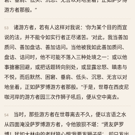
窘、垂肩、低头、沉思、无言以对地坐着，正如萨罗博
游方者那般。”
诸游方者，若有人这样对我说：‘你为某个目的而宣
53
说的法，并不能令如实行者正尽诸苦。’对此，我当善加
质问、善加盘诘、善加诘问。当他被我如此善加质问、
盘诘、诘问时，他不可能不落入三种处境之一：或以他
事搪塞回避，或把话题转向别处，或显露忿怒、瞋恚与
不悦，而后默然、困窘、垂肩、低头、沉思、无言以对
地坐着，正如萨罗博游方者那般。”于是，世尊在西皮尼
咖河岸的游方者园三次作狮子吼后，便从空中离去。
当时，那些游方者在世尊离去不久，便以言语之水
54
从四面淹没萨罗博游方者，令他狼狈不堪：“贤友萨罗
博！犹如大林中的老豺狼心想‘我要发狮子吼’，却只发出