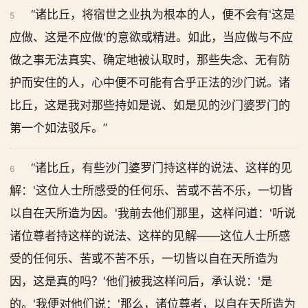
“诸比丘，将宿世之业执为根本的人，便不会有'这是
5
应做、这是不应做'的意欲或精进。如此，当应做与不应
做之事无法真实、确定地被认取时，那些失念、无有防
护而安住的人，心中便不可能有合乎正法的沙门说。诸
比丘，这是我对那些持如是说、如是见的沙门婆罗门的
第一个如法驳斥。”
“诸比丘，有些沙门婆罗门持这样的说法、这样的见
6
解：'这位人士所感受的任何乐、苦或不苦不乐，一切皆
以自在天所造为因。'我前去他们那里，这样问道：'听说
诸位尊者持这样的说法、这样的见解——这位人士所感
受的任何乐、苦或不苦不乐，一切皆以自在天所造为
因，这是真的吗？'他们被我这样问后，承认说：'是
的。'我便对他们说：'那么，诸位尊者，以自在天所造为