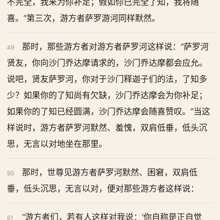
不完全，我来为你补足；假如你已完全了知，我将随
喜。”第三次，游方者萨罗游河同样默然。
那时，那些游方者对游方者萨罗河这样说：“萨罗河
49
贤友，你向沙门乔达摩请求的，沙门乔达摩都会应允。
说吧，贤友萨罗河，你对于沙门释迦子们的法，了知多
少？如果你的了知尚有欠缺，沙门乔达摩会为你补足；
如果你的了知已经圆满，沙门乔达摩会随喜赞叹。”当这
样说时，游方者萨罗河默然、羞愧，双肩低垂，低头沉
思，无言以对地坐在那里。
那时，世尊见游方者萨罗河默然、困窘，双肩低
50
垂，低头沉思，无言以对，便对那些游方者这样说：
“游方者们，若有人这样对我说：‘你自称是正自觉
51