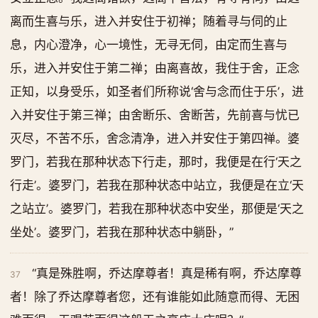
离而生喜与乐，进入并安住于初禅；随着寻与伺的止
息，内心澄净，心一境性，无寻无伺，由定而生喜与
乐，进入并安住于第二禅；由离喜故，我住于舍，正念
正知，以身受乐，如圣者们所称说‘舍与念而住于乐’，进
入并安住于第三禅；由舍断乐、舍断苦，先前喜与忧已
灭尽，不苦不乐，舍念清净，进入并安住于第四禅。婆
罗门，若我在那种状态下行走，那时，我便是在行‘天之
行走’。婆罗门，若我在那种状态中站立，我便是在立‘天
之站立’。婆罗门，若我在那种状态中安坐，那便是‘天之
坐处’。婆罗门，若我在那种状态中躺卧，”
“真是殊胜啊，乔达摩尊者！真是稀有啊，乔达摩尊
37
者！除了乔达摩尊者您，还有谁能如此随意而得、无困