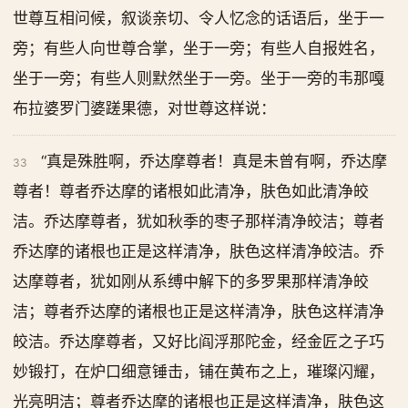
世尊互相问候，叙谈亲切、令人忆念的话语后，坐于一
旁；有些人向世尊合掌，坐于一旁；有些人自报姓名，
坐于一旁；有些人则默然坐于一旁。坐于一旁的韦那嘎
布拉婆罗门婆蹉果德，对世尊这样说：
“真是殊胜啊，乔达摩尊者！真是未曾有啊，乔达摩
33
尊者！尊者乔达摩的诸根如此清净，肤色如此清净皎
洁。乔达摩尊者，犹如秋季的枣子那样清净皎洁；尊者
乔达摩的诸根也正是这样清净，肤色这样清净皎洁。乔
达摩尊者，犹如刚从系缚中解下的多罗果那样清净皎
洁；尊者乔达摩的诸根也正是这样清净，肤色这样清净
皎洁。乔达摩尊者，又好比阎浮那陀金，经金匠之子巧
妙锻打，在炉口细意锤击，铺在黄布之上，璀璨闪耀，
光亮明洁；尊者乔达摩的诸根也正是这样清净，肤色这