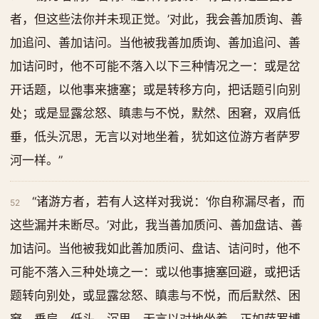
者，但这些法你并未现正觉。’对此，我会善加质询、善
加追问、善加诘问。当他被我善加质询、善加追问、善
加诘问时，他不可能不落入以下三种情况之一：或是岔
开话题，以他事来搪塞；或是转移方向，把话题引向别
处；或是显露忿怒、瞋恚与不悦，默然、困窘，双肩低
垂，低头沉思，无言以对地坐着，犹如这位游方者萨罗
河一样。”
“诸游方者，若有人这样对我说：‘你自称漏尽者，而
52
这些漏并未断尽。’对此，我当善加质问、善加盘诘、善
加诘问。当他被我如此善加质问、盘诘、诘问时，他不
可能不落入三种处境之一：或以他事搪塞回避，或把话
题转向别处，或显露忿怒、瞋恚与不悦，而后默然、困