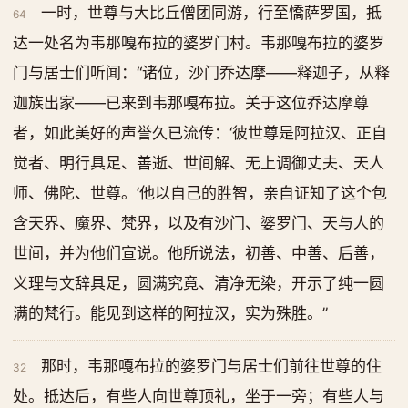
一时，世尊与大比丘僧团同游，行至憍萨罗国，抵
64
达一处名为韦那嘎布拉的婆罗门村。韦那嘎布拉的婆罗
门与居士们听闻：“诸位，沙门乔达摩——释迦子，从释
迦族出家——已来到韦那嘎布拉。关于这位乔达摩尊
者，如此美好的声誉久已流传：‘彼世尊是阿拉汉、正自
觉者、明行具足、善逝、世间解、无上调御丈夫、天人
师、佛陀、世尊。’他以自己的胜智，亲自证知了这个包
含天界、魔界、梵界，以及有沙门、婆罗门、天与人的
世间，并为他们宣说。他所说法，初善、中善、后善，
义理与文辞具足，圆满究竟、清净无染，开示了纯一圆
满的梵行。能见到这样的阿拉汉，实为殊胜。”
那时，韦那嘎布拉的婆罗门与居士们前往世尊的住
32
处。抵达后，有些人向世尊顶礼，坐于一旁；有些人与