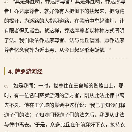
“真是殊胜啊，乔达摩尊者！真是殊胜啊，乔达摩尊
42
者！乔达摩尊者，就好像有人把倒下的扶起来，把隐藏
的揭开，为迷路的人指明道路，在黑暗中举起油灯，让
有眼者得见诸色。就这样，乔达摩尊者以种种方式阐明
了法。我们皈依乔达摩尊者、法与比丘僧团。愿乔达摩
尊者忆念我等为近事男，从今日起尽形寿皈依。”
4. 萨罗游河经
如是我闻：一时，世尊住在王舍城的鹫峰山上。那
65
时，有一位名叫萨罗游河的游方者，刚从此法此律中离
去不久。他在王舍城的集会中这样说：‘我已了知沙门释
迦子们的法；了知沙门释迦子们的法之后，我即从此法
与律中离去。’于是，众多比丘在午前穿好下衣，执持衣