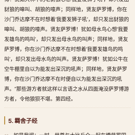
豺狼的嗥叫、胡狼的嚎声；同样地，贤友萨罗博，你在
沙门乔达摩不在时想着‘我要发狮子吼’，却只发出豺狼的
嗥叫、胡狼的嚎声。贤友萨罗博！犹如母水鸟心想‘我要
发雄鸟的鸣叫’，却只发出母水鸟的叫声；同样地，贤友
萨罗博，你在沙门乔达摩不在时想着‘我要发雄鸟的鸣
叫’，却只发出母水鸟的叫声。贤友萨罗博！犹如公牛在
空牛棚里自以为能发出深沉的吼声；同样地，贤友萨罗
博，你在沙门乔达摩不在时便自以为能发出深沉的吼
声。”那些游方者就这样以言语之水从四面淹没萨罗博游
方者，令他狼狈不堪。第四经。
5. 羇舍子经