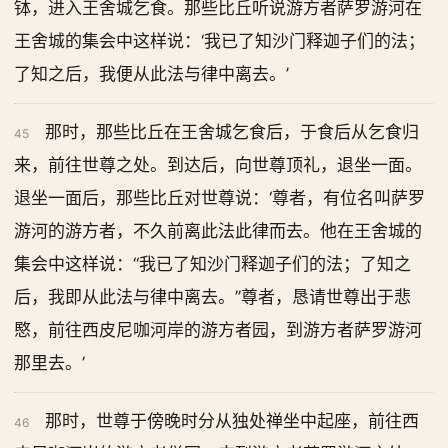
钵，进入王舍城乞食。那些比丘听说游方者萨罗游河在
王舍城的集会中这样说：‘我已了知沙门释迦子们的法；
了知之后，我便从此法与律中离去。’
那时，那些比丘在王舍城乞食后，于食后从乞食归
45
来，前往世尊之处。到达后，向世尊顶礼，退坐一面。
退坐一面后，那些比丘对世尊说：‘尊者，有位名叫萨罗
游河的游方者，不久前离此法此律而去。他在王舍城的
集会中这样说：“我已了知沙门释迦子们的法；了知之
后，我即从此法与律中离去。”尊者，恳请世尊出于悲
愍，前往西皮尼咖河岸的游方者园，到游方者萨罗游河
那里去。’
那时，世尊于傍晚时分从独处禅坐中起座，前往西
46