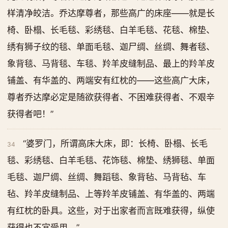
样清净皎洁。乔达摩尊者，那些高广的床座——就是长
椅、卧榻、长毛毯、彩绣毯、白羊毛毯、花毯、棉垫、
绣有狮子纹的毯、单面毛毯、迦尸绸、丝绸、舞者毯、
象背毯、马背毯、车毯、羚羊皮缝制品、最上的羚羊皮
铺盖、有华盖的、两端安有红枕的——这些高广大床，
尊者乔达摩必定是随欲获得者、不困难获得者、不艰辛
获得者吧！”
“婆罗门，所谓高床大床，即：长椅、卧榻、长毛
34
毯、彩绣毯、白羊毛毯、花饰毯、棉垫、绣狮毯、单面
毛毯、迦尸绸、丝绸、舞蹈毯、象背毡、马背毡、车
毡、羚羊皮缝制品、上等羚羊皮铺盖、有华盖的、两端
有红枕的卧具。这些，对于出家者而言既难获得，纵使
获得也不宜受用。”