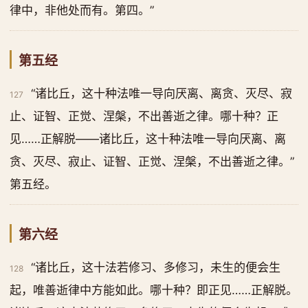
律中，非他处而有。第四。”
第五经
“诸比丘，这十种法唯一导向厌离、离贪、灭尽、寂
127
止、证智、正觉、涅槃，不出善逝之律。哪十种？正
见……正解脱——诸比丘，这十种法唯一导向厌离、离
贪、灭尽、寂止、证智、正觉、涅槃，不出善逝之律。”
第五经。
第六经
“诸比丘，这十法若修习、多修习，未生的便会生
128
起，唯善逝律中方能如此。哪十种？即正见……正解脱。