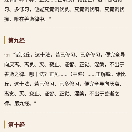
习、多修习，便能究竟调伏贪、究竟调伏嗔、究竟调伏
痴，唯在善逝律中。”
第九经
“诸比丘，这十法，若已修习、已多修习，便完全导
131
向厌离、离贪、灭、寂止、证智、正觉、涅槃，不出于
善逝之律。哪十法？正见……（中略）……正解脱。诸比
丘，这十法，若已修习、已多修习，便完全导向厌离、
离贪、灭、寂止、证智、正觉、涅槃，不出于善逝之
律。第九经。”
第十经