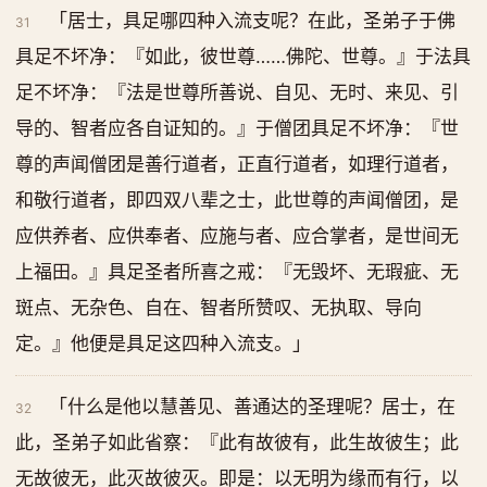
「居士，具足哪四种入流支呢？在此，圣弟子于佛
31
具足不坏净：『如此，彼世尊……佛陀、世尊。』于法具
足不坏净：『法是世尊所善说、自见、无时、来见、引
导的、智者应各自证知的。』于僧团具足不坏净：『世
尊的声闻僧团是善行道者，正直行道者，如理行道者，
和敬行道者，即四双八辈之士，此世尊的声闻僧团，是
应供养者、应供奉者、应施与者、应合掌者，是世间无
上福田。』具足圣者所喜之戒：『无毁坏、无瑕疵、无
斑点、无杂色、自在、智者所赞叹、无执取、导向
定。』他便是具足这四种入流支。」
「什么是他以慧善见、善通达的圣理呢？居士，在
32
此，圣弟子如此省察：『此有故彼有，此生故彼生；此
无故彼无，此灭故彼灭。即是：以无明为缘而有行，以