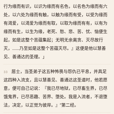
行为缘而有识，以识为缘而有名色，以名色为缘而有六
处，以六处为缘而有触，以触为缘而有受，以受为缘而
有渴爱，以渴爱为缘而有取，以取为缘而有有，以有为
缘而有生，以生为缘，老死、愁、悲、苦、忧、恼便生
起，如是这整个苦蕴集起；无明无余离贪、灭尽故行
灭，……乃至如是这整个苦蕴灭尽。』这便是他以慧善
见、善通达的圣理。」
居士，当圣弟子这五种怖畏与怨仇已平息，并具足
33
这四种入流支，且以慧善见、善通达这圣道时，他若愿
意，便可自己记说：『我已尽地狱，已尽畜生界，已尽
饿鬼界，已尽恶趣、苦界、堕处。我是入流者，不退堕
法，决定，以正觉为彼岸。』”第二经。