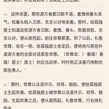
如实善见，并且我如实了知其更上的出离。”
这样说罢，那些游方者都沉默不语，羞愧地垂头丧
49
气，低着头陷入沉思，无言以对地坐着。那时，给孤独
居士知道这些游方者沉默、羞愧、垂头、愁眉苦脸、无
言以对，便从座而起，前往世尊那里。到了以后，礼敬
世尊，坐在一旁。给孤独居士坐定后，便将他与那些外
道游方者的全部对话禀告世尊。（世尊说：）‘善哉！善
哉！居士！居士！你应当这样，时时用正法善巧地制伏
那些愚人。’
那时，世尊以法语开示、劝导、鼓励，使给孤独居
50
士生起欢喜。给孤独居士被世尊以法语开示、劝导、鼓
励、生起欢喜之后，便从座而起，礼敬世尊，行右绕礼
而去。