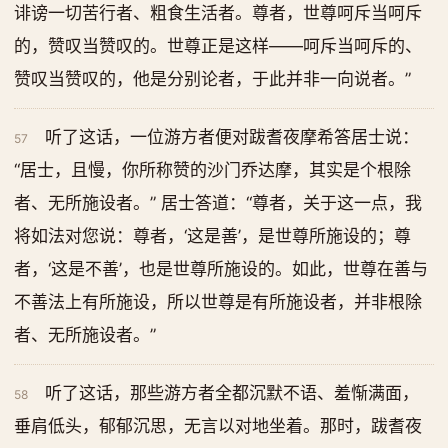
诽谤一切苦行者、粗食生活者。尊者，世尊呵斥当呵斥
的，赞叹当赞叹的。世尊正是这样——呵斥当呵斥的、
赞叹当赞叹的，他是分别论者，于此并非一向说者。”
听了这话，一位游方者便对跋耆夜摩希答居士说：
57
“居士，且慢，你所称赞的沙门乔达摩，其实是个根除
者、无所施设者。” 居士答道：“尊者，关于这一点，我
将如法对您说：尊者，‘这是善’，是世尊所施设的；尊
者，‘这是不善’，也是世尊所施设的。如此，世尊在善与
不善法上有所施设，所以世尊是有所施设者，并非根除
者、无所施设者。”
听了这话，那些游方者全都沉默不语、羞惭满面，
58
垂肩低头，郁郁沉思，无言以对地坐着。那时，跋耆夜