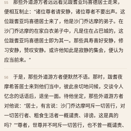
那些外道游方者远远看见跋耆亚玛喜德居士走来，
55
便相互制止：“诸位尊者请安静，诸位尊者不要出声。这
位跋耆亚玛喜德居士来了，他是沙门乔达摩的弟子。在
沙门乔达摩的在家白衣弟子中，凡是住在占巴城的，这
位跋耆亚玛喜德居士即为其一。那些具寿喜好安静，修
习安静，赞叹安静。或许他知此是寂静的集会，便认为
应当前来。”
于是，那些外道游方者便默然不语。那时，跋耆夜
56
摩希答居士来到他们当中，彼此亲切地问候，交谈令人
忆念的话语后，退坐一面。待他坐定，那些外道游方者
对他说：“居士，有言说：沙门乔达摩呵斥一切苦行，对
一切苦行者、粗食生活者一概谴责、诽谤。这是真的
吗？”“尊者，世尊并不呵斥一切苦行，也不曾一概谴责、