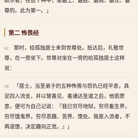
欲乐者，在这十种中，是最上、最胜、最高、最优、最
尊的。此为第一。」
第二 怖畏经
那时，给孤独居士来到世尊处。抵达后，礼敬世
92
尊，在一旁坐下。世尊对坐在一旁的给孤独居士这样
说：
「居士，当圣弟子的五种怖畏与怨仇已经平息，具
28
足四入流支，并以慧善见、善通达圣道之后，他若愿
意，便可为自己记说：『我已穷尽地狱，穷尽畜生界，
穷尽饿鬼界，穷尽恶趣、苦界、堕处。我是入流者，不
再退堕，决定趣向正觉。』」