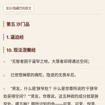
显示/隐藏巴利原文
第五 沙门品
1. 逼迫经
10. 现法涅槃经
“无智者困于逼窄之地，大慧者却得通达空间；
4
已觉悟禅那的佛陀，隐退的无畏牟尼。
5
“贤友，什么是‘狭窄处’？什么是世尊所说的‘于狭窄
6
处获得空间’？”“贤友，世尊说，这五种欲的成分就是狭
窄处。哪五种？眼所识知的色——可意、可爱、悦意、