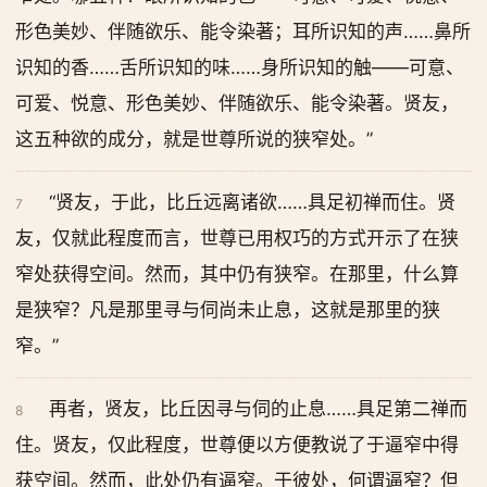
形色美妙、伴随欲乐、能令染著；耳所识知的声……鼻所
识知的香……舌所识知的味……身所识知的触——可意、
可爱、悦意、形色美妙、伴随欲乐、能令染著。贤友，
这五种欲的成分，就是世尊所说的狭窄处。”
“贤友，于此，比丘远离诸欲……具足初禅而住。贤
7
友，仅就此程度而言，世尊已用权巧的方式开示了在狭
窄处获得空间。然而，其中仍有狭窄。在那里，什么算
是狭窄？凡是那里寻与伺尚未止息，这就是那里的狭
窄。”
再者，贤友，比丘因寻与伺的止息……具足第二禅而
8
住。贤友，仅此程度，世尊便以方便教说了于逼窄中得
获空间。然而，此处仍有逼窄。于彼处，何谓逼窄？但