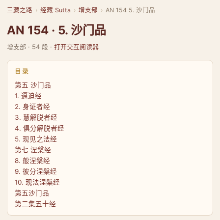
三藏之路
›
经藏 Sutta
›
增支部
›
AN 154 5. 沙门品
AN 154 · 5. 沙门品
增支部 · 54 段 ·
打开交互阅读器
目录
第五 沙门品
1. 逼迫经
2. 身证者经
3. 慧解脱者经
4. 俱分解脱者经
5. 现见之法经
第七 涅槃经
8. 般涅槃经
9. 彼分涅槃经
10. 现法涅槃经
第五沙门品
第二集五十经