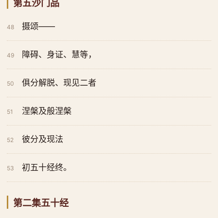
第五沙门品
摄颂——
48
障碍、身证、慧等，
49
俱分解脱、现见二者
50
涅槃及般涅槃
51
彼分及现法
52
初五十经终。
53
第二集五十经