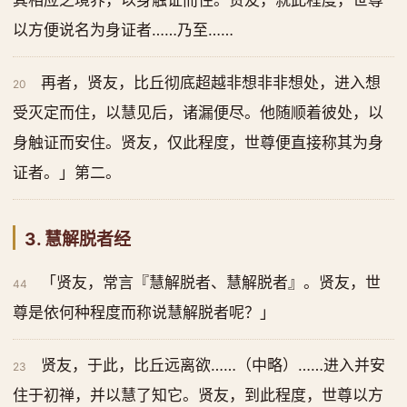
其相应之境界，以身触证而住。贤友，就此程度，世尊
以方便说名为身证者……乃至……
再者，贤友，比丘彻底超越非想非非想处，进入想
20
受灭定而住，以慧见后，诸漏便尽。他随顺着彼处，以
身触证而安住。贤友，仅此程度，世尊便直接称其为身
证者。」第二。
3. 慧解脱者经
「贤友，常言『慧解脱者、慧解脱者』。贤友，世
44
尊是依何种程度而称说慧解脱者呢？」
贤友，于此，比丘远离欲……（中略）……进入并安
23
住于初禅，并以慧了知它。贤友，到此程度，世尊以方