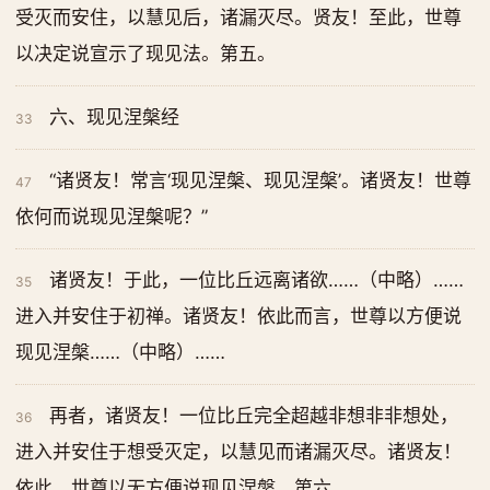
受灭而安住，以慧见后，诸漏灭尽。贤友！至此，世尊
以决定说宣示了现见法。第五。
六、现见涅槃经
33
“诸贤友！常言‘现见涅槃、现见涅槃’。诸贤友！世尊
47
依何而说现见涅槃呢？”
诸贤友！于此，一位比丘远离诸欲……（中略）……
35
进入并安住于初禅。诸贤友！依此而言，世尊以方便说
现见涅槃……（中略）……
再者，诸贤友！一位比丘完全超越非想非非想处，
36
进入并安住于想受灭定，以慧见而诸漏灭尽。诸贤友！
依此，世尊以无方便说现见涅槃。第六。