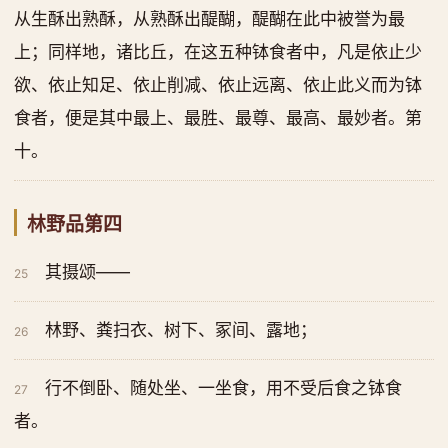
从生酥出熟酥，从熟酥出醍醐，醍醐在此中被誉为最
上；同样地，诸比丘，在这五种钵食者中，凡是依止少
欲、依止知足、依止削减、依止远离、依止此义而为钵
食者，便是其中最上、最胜、最尊、最高、最妙者。第
十。
林野品第四
其摄颂——
25
林野、粪扫衣、树下、冢间、露地；
26
行不倒卧、随处坐、一坐食，用不受后食之钵食
27
者。